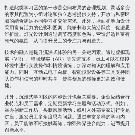
打造此类学习区的第一步是空间布局的合理规划。灵活多变
的家具配置为小组讨论和独立思考提供支持，开放与私密区
域的结合满足不同学习和交流需求。此外，墙面和地面设计
采用富有活力的色彩和图案，能够刺激大脑活跃度，促进思
维扩散。灯光设计则通过调节亮度和色温，营造舒适且富有
朝气的氛围，从而提升员工的专注力与创造力。
技术的融入是提升沉浸式体验的另一关键因素。通过虚拟现
实（VR）、增强现实（AR）等先进技术，员工可以在模拟
环境中进行实践操作和情境演练，加深对知识的理解和应用
能力。同时，互动式电子白板、智能投影设备等工具支持团
队协作和信息的即时共享，使得创意的碰撞更加高效和便
捷。
此外，沉浸式学习区的内容设计也至关重要。企业应结合行
业特点和员工需求，定期更新学习主题和活动形式。例如，
举办创新工作坊、头脑风暴活动，或引入外部专家进行专题
讲座，激发员工多角度思考问题。通过丰富多样的学习内
容，员工能够不断接触新知，增强跨界整合能力，进而提升
创新水平。