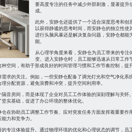
要高度专注的任务中减少外部刺激，显著提升
成。
此外，安静仓还提供了一个适合深度思考和创
以获得静谧的思考时间，而安静仓的独立性使
进行头脑风暴还是解决复杂问题，安静仓都能
能。
从心理学角度来看，安静仓为员工带来的专注
变。进入安静仓时，员工能够迅速从日常工作节
这种空间，有助于形成良好的时间管理习惯和工作节奏控制，提
样需求的关注。例如，一些安静仓配备了调光灯光和空气净化系
合理分配资源，避免浪费和冲突，提升空间利用率。
个隔音房间，而是体现了企业对员工工作体验的深刻理解与关怀
了坚实基础，促进了办公环境的整体优化。
静仓在协助员工调整工作节奏、应对突发任务方面发挥着重要作
应能力和竞争力。
著的专注体验提升。通过物理环境的优化和心理状态的调节，员