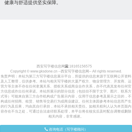
健康与舒适提供坚实保障。
西安写字楼信息网
18165156575
Copyright © www.gksdone.cn --西安写字楼信息网-- All rights reserved.
免责声明：本站为第三方写字楼信息展示平台，所提供的信息来源于互联网公开资料
及人工整理，仅供参考。本站与相关写字楼的大厦产权方、物业管理方、开发商、运
营方等主体不存在任何隶属关系、授权关系或商业合作关系，亦不代表其发布任何官
方信息或作出任何承诺。本站所展示的部分信息（包括但不限于文字、图片、联系方
式等）可能来自第三方合作机构或广告展示内容，仅用于信息参考及展示之目的，不
构成任何招商、租赁、销售等交易行为或商业建议。任何主体因参考本站信息而产生
的行为及后果，均由其自行承担，本站不承担相关责任。如相关权利人认为本页面内
容存在不当之处，可通过合法途径联系处理，本平台将在核实后及时配合调整或删除
相关内容，非常感谢。
咨询电话（写字楼顾问）